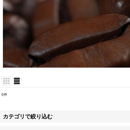
0
件
サブカテゴリ
:
表示数
:
カテゴリで絞り込む