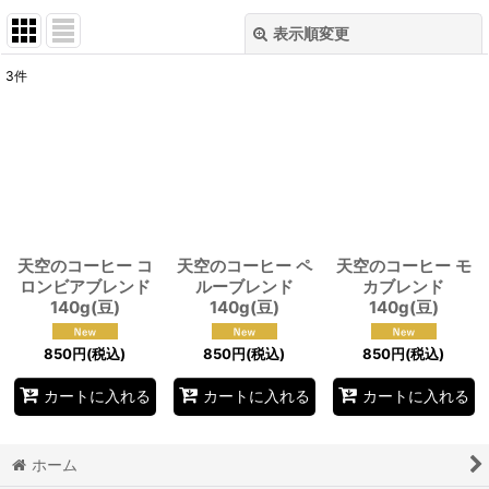
表示順変更
閉じる
3
件
表示数
:
並び順
:
絞り込む
天空のコーヒー コ
天空のコーヒー ペ
天空のコーヒー モ
ロンビアブレンド
ルーブレンド
カブレンド
140g(豆)
140g(豆)
140g(豆)
850
円
(税込)
850
円
(税込)
850
円
(税込)
カートに入れる
カートに入れる
カートに入れる
ホーム