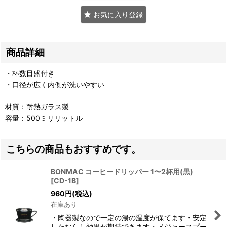
お気に入り登録
商品詳細
・杯数目盛付き
・口径が広く内側が洗いやすい
材質：耐熱ガラス製
容量：500ミリリットル
こちらの商品もおすすめです。
BONMAC コーヒードリッパー 1〜2杯用(黒)
[
CD-1B
]
960
円
(税込)
在庫あり
・陶器製なので一定の湯の温度が保てます・安定
したむらし効果が期待できます・メジャースプー