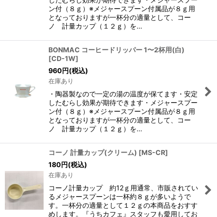
ン付（８ｇ）※メジャースプーン付属品が８ｇ用
となっておりますが一杯分の適量として、コー
ノ 計量カップ（１２ｇ）を…
BONMAC コーヒードリッパー 1〜2杯用(白)
[
CD-1W
]
960
円
(税込)
在庫あり
・陶器製なので一定の湯の温度が保てます・安定
したむらし効果が期待できます・メジャースプー
ン付（８ｇ）※メジャースプーン付属品が８ｇ用
となっておりますが一杯分の適量として、コー
ノ 計量カップ（１２ｇ）を…
コーノ 計量カップ(クリーム)
[
MS-CR
]
180
円
(税込)
在庫あり
コーノ計量カップ 約12ｇ用通常、市販されてい
るメジャースプーンは一杯約８ｇが多いようで
す。一杯分の適量として１２ｇの本商品をおすす
めします。『うちカフェ』スタッフも愛用してお