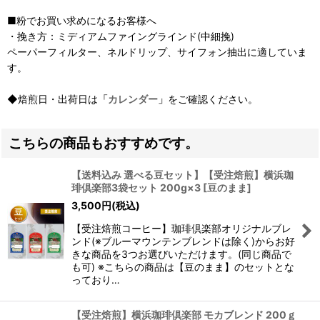
■粉でお買い求めになるお客様へ
・挽き方：ミディアムファイングラインド(中細挽)
ペーパーフィルター、ネルドリップ、サイフォン抽出に適していま
す。
◆焙煎日・出荷日は
「カレンダー」
をご確認ください。
こちらの商品もおすすめです。
【送料込み 選べる豆セット】【受注焙煎】横浜珈
琲倶楽部3袋セット 200g×3 [豆のまま]
3,500
円
(税込)
【受注焙煎コーヒー】珈琲倶楽部オリジナルブレ
ンド(※ブルーマウンテンブレンドは除く)からお好
きな商品を3つお選びいただけます。(同じ商品で
も可) ※こちらの商品は【豆のまま】のセットとな
っており…
【受注焙煎】横浜珈琲倶楽部 モカブレンド 200ｇ