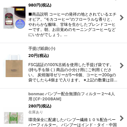
980
円
(税込)
■商品説明 コーヒーの発祥の地とされているエチ
オピア。“モカコーヒー”のフローラルな香りと、
やわらかな酸味、甘味を生かしたブレンドコーヒ
ーです。朝、お目覚めのモーニングコーヒーなど
にいかがでしょう。…
手提げ紙袋(小)
20
円
(税込)
FSC認証の100%古紙を使用した手提げ袋です。
(持ち手を除く) 商品の小分け用にご利用くださ
い。 炭焼珈琲ゼリーが5〜6個、コーヒー200gの
袋でしたら4個まで入ります。 ※上記の数量は目…
bonmac バンブー配合無漂白フィルター 2〜4人
用
[
CF-200BAM
]
280
円
(税込)
在庫あり
環境保全に配慮したバンブー繊維１０％配合ペー
パーフィルター。 バンブーはインド・タイ・中国