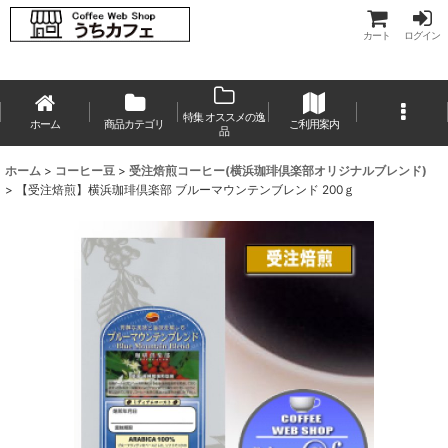
カート
ログイン
特集 オススメの逸
ホーム
商品カテゴリ
ご利用案内
品
ホーム
>
コーヒー豆
>
受注焙煎コーヒー(横浜珈琲倶楽部オリジナルブレンド)
>
【受注焙煎】横浜珈琲倶楽部 ブルーマウンテンブレンド 200ｇ